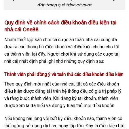
đáp trong quá trình cá cược
Quy định về chính sách điều khoản điều kiện tại
nhà cái One88
Nhằm thiết lập sân chơi cá cược an toàn, nhà cái cũng đã
đưa ra các thông tin điều khoản và điều kiện chung cho tất
cả thành viên tại đây. Người chơi khi sử dụng các cược tại
nhà cái nhất định phải ghi nhớ những quy định sau:
Thành viên phải đồng ý và tuân thủ các điều khoản điều kiện
Theo quy định mới nhất của nhà cái, tất cả các điều khoản
điều kiện được đăng tải trên hệ thống đều có giá trị pháp lý
và ràng buộc thành viên. Khi đăng ký tài khoản, thành viên
được xem là đã hiểu và đồng ý tuân thủ mọi điều khoản.
Nếu không hài lòng với bất kỳ điều khoản nào, thành viên có
thể ngừng sử dụng dịch vụ ngay lập tức. Đây là điều kiện bắt