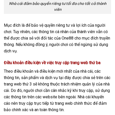
Nhà cái đảm bảo quyền riêng tư tối đa cho tất cả thành
viên
Mục đích là để bảo vệ quyền riêng tư và lợi ích của người
chơi. Tuy nhiên, các thông tin cá nhân của thành viên vẫn có
thể được chia sẻ với đối tác của One88 cho mục đích truyền
thông. Nếu không đồng ý, người chơi có thể ngừng sử dụng
dịch vụ.
Điều khoản điều kiện về việc truy cập trang web thứ ba
Theo điều khoản và điều kiện mới nhất của nhà cái, các
thông tin, sản phẩm và dịch vụ tại đây được chia sẻ trên các
trang web thứ 3 sẽ không thuộc trách nhiệm quản lý của nhà
cái. Do đó, người chơi cần cân nhắc kỹ khi truy cập, sử dụng
các thông tin trên các website bên ngoài. Nhà cái khuyến
cáo nên truy cập trực tiếp từ trang web chính thức để đảm
bảo chính xác và an toàn thông tin.