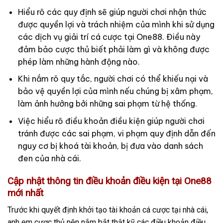
Hiểu rõ các quy định sẽ giúp người chơi nhận thức
được quyền lợi và trách nhiệm của mình khi sử dụng
các dịch vụ giải trí cá cược tại One88. Điều này
đảm bảo cược thủ biết phải làm gì và không được
phép làm những hành động nào.
Khi nắm rõ quy tắc, người chơi có thể khiếu nại và
bảo vệ quyền lợi của mình nếu chúng bị xâm phạm,
làm ảnh hưởng bởi những sai phạm từ hệ thống.
Việc hiểu rõ điều khoản điều kiện giúp người chơi
tránh được các sai phạm, vi phạm quy định dẫn đến
nguy cơ bị khoá tài khoản, bị đưa vào danh sách
đen của nhà cái.
Cập nhật thông tin điều khoản điều kiện tại One88
mới nhất
Trước khi quyết định khởi tạo tài khoản cá cược tại nhà cái,
anh em cược thủ nên nắm bắt thật kỹ các điều khoản điều