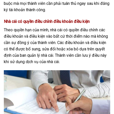
buộc mà mọi thành viên cần phải tuân thủ ngay sau khi đăng
ký tài khoản thành công.
Nhà cái có quyền điều chỉnh điều khoản điều kiện
Theo quyền hạn của mình, nhà cái có quyền điều chỉnh các
điều khoản và điều kiện vào bất cứ thời điểm nào mà không
cần sự đồng ý của thành viên. Các điều khoản và điều kiện
có thể được bổ sung, sửa đổi hoặc xóa bỏ dựa trên quyết
định của ban quản lý nhà cái. Thành viên cần lưu ý điều này
khi sử dụng dịch vụ của nhà cái.